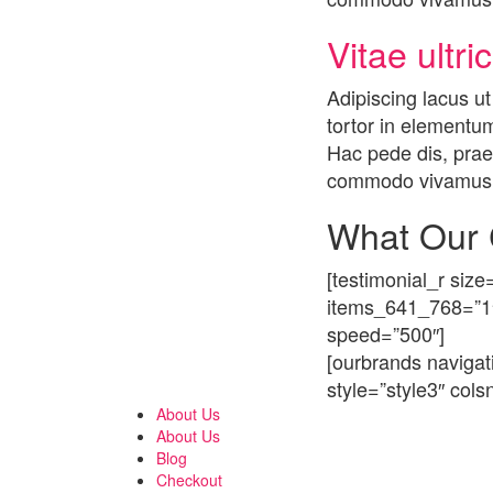
Vitae ultr
Adipiscing lacus ut
tortor in elementum
Hac pede dis, praes
commodo vivamus q
What Our 
[testimonial_r si
items_641_768=”1″
speed=”500″]
[ourbrands navigat
style=”style3″ col
About Us
About Us
Blog
Checkout