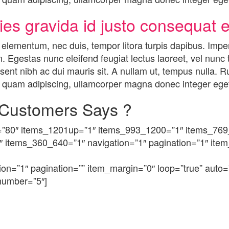
icies gravida id justo consequat 
 elementum, nec duis, tempor litora turpis dapibus. Impe
. Egestas nunc eleifend feugiat lectus laoreet, vel nunc ta
ent nibh ac dui mauris sit. A nullam ut, tempus nulla. Ru
uam adipiscing, ullamcorper magna donec integer eget
Customers Says ?
ze=”80″ items_1201up=”1″ items_993_1200=”1″ items_76
 items_360_640=”1″ navigation=”1″ pagination=”1″ ite
ion=”1″ pagination=”” item_margin=”0″ loop=”true” auto=
snumber=”5″]