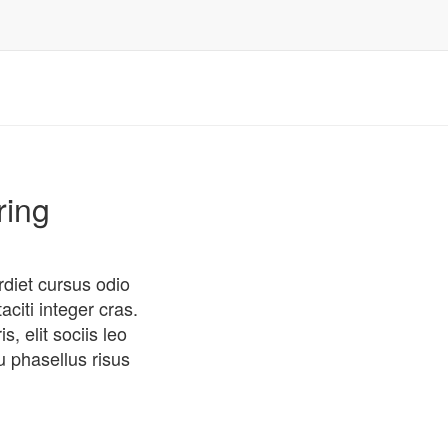
ring
rdiet cursus odio
citi integer cras.
, elit sociis leo
u phasellus risus