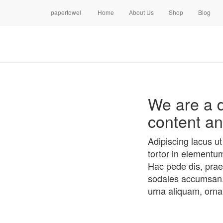
papertowel
Home
About Us
Shop
Blog
We are a d
content an
Adipiscing lacus ut
tortor in elementum
Hac pede dis, praes
sodales accumsan. I
urna aliquam, orna