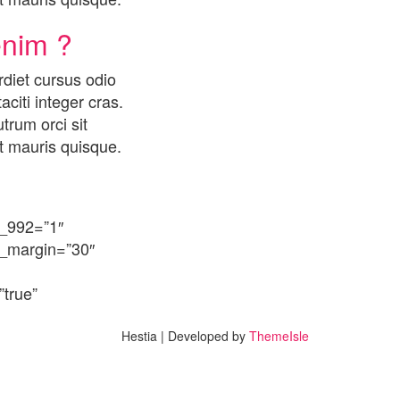
enim ?
rdiet cursus odio
citi integer cras.
trum orci sit
 mauris quisque.
9_992=”1″
m_margin=”30″
”true”
Hestia | Developed by
ThemeIsle