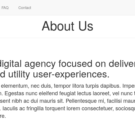
FAQ
Contact
About Us
igital agency focused on delive
d utility user-experiences.
 elementum, nec duis, tempor litora turpis dapibus. Impe
. Egestas nunc eleifend feugiat lectus laoreet, vel nunc ta
ent nibh ac dui mauris sit. Pellentesque mi, facilisi mauris
aculis ac fringilla torquent lorem consectetuer, sociosq
re.